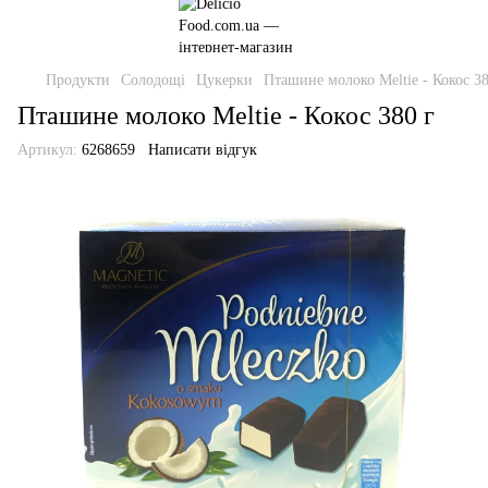
Продукти
Солодощі
Цукерки
Пташине молоко Meltie - Кокос 38
Пташине молоко Meltie - Кокос 380 г
Артикул:
6268659
Написати відгук