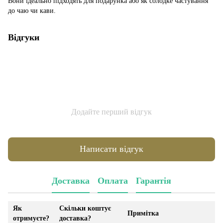
Вони ідеально підходять для подарунка або як солодке частування
до чаю чи кави.
Відгуки
Додайте перший відгук
Написати відгук
Доставка
Оплата
Гарантія
Як
Скільки коштує
Примітка
отримуєте?
доставка?