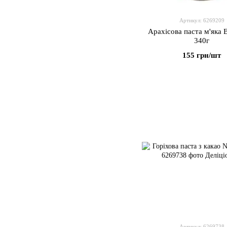
Артикул: 6269209
Арахісова паста м'яка 
340г
155 грн/шт
Артикул: 6269738