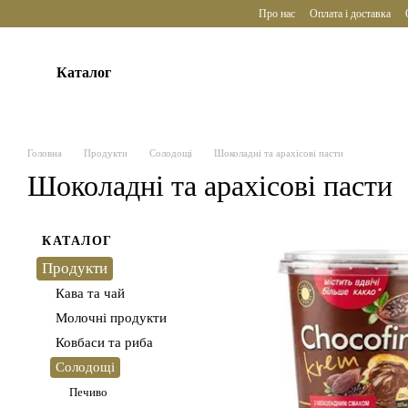
Перейти до основного контенту
Про нас
Оплата і доставка
Каталог
Головна
Продукти
Солодощі
Шоколадні та арахісові пасти
Шоколадні та арахісові пасти
КАТАЛОГ
Продукти
Кава та чай
Молочні продукти
Ковбаси та риба
Солодощі
Печиво