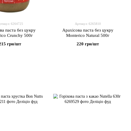
ртикул: 6264725
Артикул: 6265810
ва паста без цукру
Арахісова паста без цукру
ico Crunchy 500г
Monterico Natural 500г
215 грн/шт
220 грн/шт