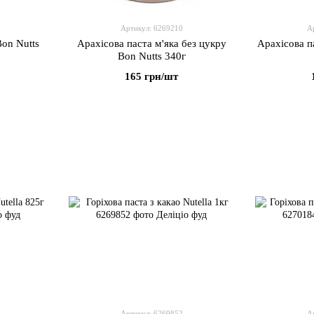
Артикул: 6269210
А
Bon Nutts
Арахісова паста м'яка без цукру
Арахісова п
Bon Nutts 340г
165 грн/шт
Артикул: 6269852
А