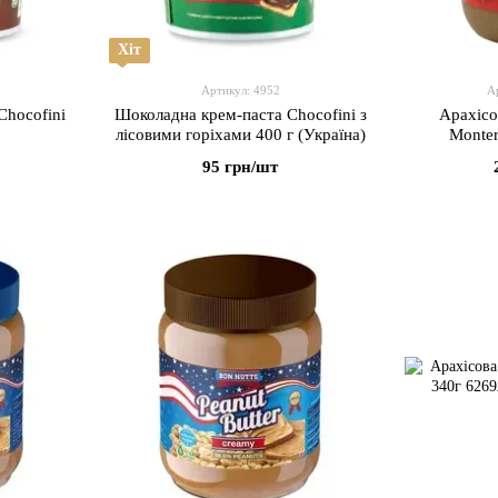
Хіт
Артикул: 4952
А
Chocofini
Шоколадна крем-паста Chocofini з
Арахісо
лісовими горіхами 400 г (Україна)
Monter
95 грн/шт