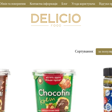
Обмін та повернення
Контактна інформація
Блог
Угода користувача
Відгуки п
за попул
Сортування: