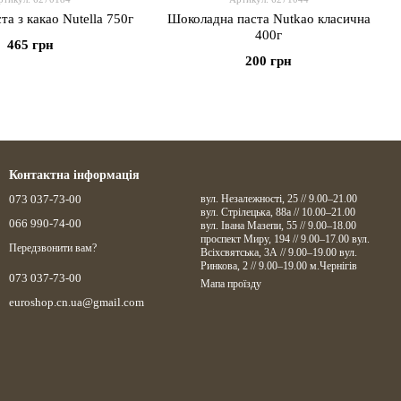
та з какао Nutella 750г
Шоколадна паста Nutkao класична
400г
465 грн
200 грн
Контактна інформація
073 037-73-00
вул. Незалежності, 25 // 9.00–21.00
вул. Стрілецька, 88а // 10.00–21.00
066 990-74-00
вул. Івана Мазепи, 55 // 9.00–18.00
проспект Миру, 194 // 9.00–17.00 вул.
Передзвонити вам?
Всіхсвятська, 3А // 9.00–19.00 вул.
Ринкова, 2 // 9.00–19.00 м.Чернігів
073 037-73-00
Мапа проїзду
euroshop.cn.ua@gmail.com