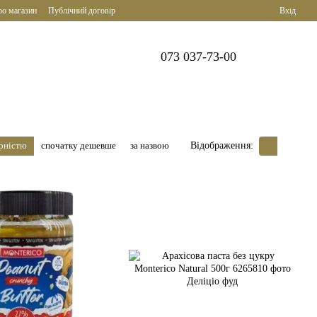
ро магазин
Публічний договір
Вхід
073 037-73-00
ярністю
спочатку дешевше
за назвою
Відображення: