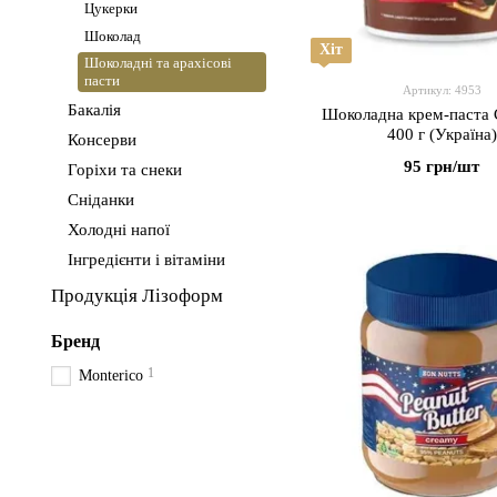
Цукерки
Шоколад
Хіт
Шоколадні та арахісові
пасти
Артикул: 4953
Бакалія
Шоколадна крем-паста 
400 г (Україна)
Консерви
95 грн/шт
Горіхи та снеки
Сніданки
Холодні напої
Інгредієнти і вітаміни
Продукція Лізоформ
Бренд
1
Monterico