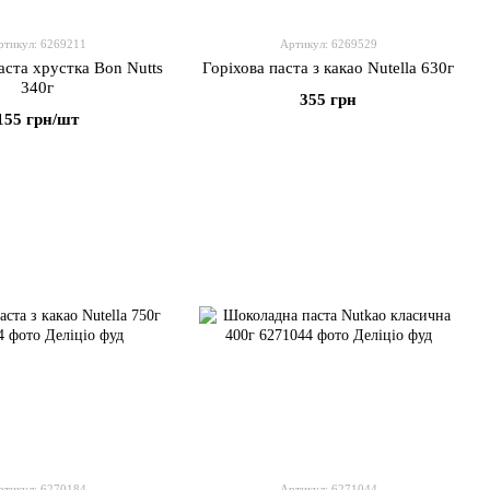
ртикул: 6269211
Артикул: 6269529
аста хрустка Bon Nutts
Горіхова паста з какао Nutella 630г
340г
355 грн
155 грн/шт
ртикул: 6270184
Артикул: 6271044