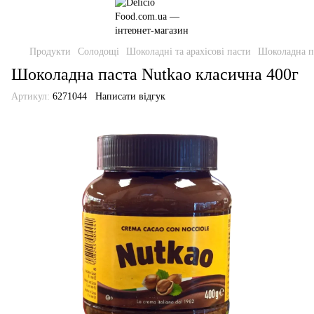
Продукти
Солодощі
Шоколадні та арахісові пасти
Шоколадна па
Шоколадна паста Nutkao класична 400г
Артикул:
6271044
Написати відгук