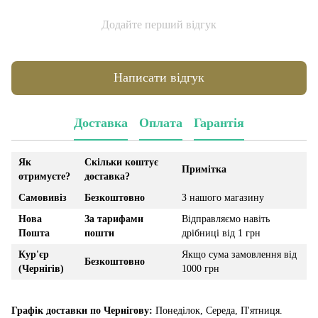
Додайте перший відгук
Написати відгук
Доставка
Оплата
Гарантія
Як
Скільки коштує
Примітка
отримуєте?
доставка?
Самовивіз
Безкоштовно
З нашого магазину
Нова
За тарифами
Відправляємо навіть
Пошта
пошти
дрібниці від 1 грн
Кур'єр
Якщо сума замовлення від
Безкоштовно
(Чернігів)
1000 грн
Графік доставки по Чернігову:
Понеділок, Середа, П'ятниця.