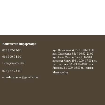
Контактна інформація
073 037-73-00
вул. Незалежності, 25 // 9.00–21.00
вул. Стрілецька, 88а // 10.00–21.00
066 990-74-00
вул. Івана Мазепи, 55 // 9.00–18.00
проспект Миру, 194 // 9.00–17.00 вул.
Передзвонити вам?
Всіхсвятська, 3А // 9.00–19.00 вул.
Ринкова, 2 // 9.00–19.00 м.Чернігів
073 037-73-00
Мапа проїзду
euroshop.cn.ua@gmail.com