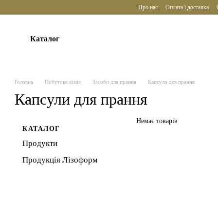
Перейти до основного контенту
Про нас
Оплата і доставка
Каталог
Головна
Побутова хімія
Засоби для прання
Капсули для прання
Капсули для прання
Немає товарів
КАТАЛОГ
Продукти
Продукція Лізоформ