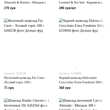
Almonds & Raisins - Мигдаль і
Caramel & Sea Salt - Карамель і
родзинки 300 г
морська сіль 300 г
270 грн
280 грн/шт
1
Артикул: 6260238
Артикул: 6259694
Молочний шоколад Fin Carre -
Чорний шоколад Dolciando
Лісовий горіх 100 г
Cioccolato Extra Fondente 500 г
75 грн
360 грн