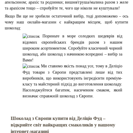
апельсином; арахіс та родзинки; вишня/груша/малина разом з желе
та арахісом тощо – спробуйте те, чого ще ніколи не куштували!
Якщо Ви ще не зробили остаточний вибір, тоді допоможемо – ось
чому наш онлайн-магазин є найкращим місцем, щоб купити
шоколад:
Пориньте в море солодких шедеврів від
відомих європейських брендів разом з нашим
широким асортиментом. Спробуйте класичний чорний
шоколад, або шоколад з начинкою всередині – вибір за
Вами!
Ми ставимо якість понад усе, тому в Деліціо
Фуд товари з Європи представлені лише від тих
виробників, що використовують інгредієнти преміум-
класу та майстерний підхід до виготовлення шоколаду.
Насолоджуйтеся багатим, насиченим смаком, який
визначає справжній шоколад з Європи.
Шоколад з Європи купити від Деліціо Фуд –
відкрийте світ найкращих смаколиків у нашому
інтернет-магазині