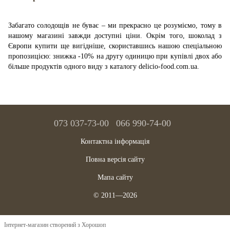
Забагато солодощів не буває – ми прекрасно це розуміємо, тому в
нашому магазині завжди доступні ціни. Окрім того, шоколад з
Європи купити ще вигідніше, скориставшись нашою спеціальною
пропозицією: знижка -10% на другу одиницю при купівлі двох або
більше продуктів одного виду з каталогу delicio-food.com.ua.
073 037-73-00
066 990-74-00
Контактна інформація
Повна версія сайту
Мапа сайту
© 2011—2026
Інтернет-магазин створений з Хорошоп