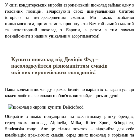
У світі кондитерських виробів європейський шоколад займає одну з
головних позицій, зачаровуючи своїх шанувальників багатою
історією та неперевершеним смаком. Ми також особливо
пишаємося тим, що можемо запропонувати Вам той самий смачний
та неповторний шоколад з Європи, а разом з тим хочемо
познайомити з нашим унікальним асортиментом!
Купити шоколад від Деліціо Фуд –
насолоджуйтеся різноманіттям смаків
якісних європейських солодощів!
Наша колекція шоколаду вражає безліччю варіантів та гарантує, що
кожен любитель солодкого обов'язково знайде щось до душі.
Обирайте з-поміж популярних на всесвітньому ринку брендів,
серед яких шоколад Alpinella, Milka, Ritter Sport, Schogetten,
Studentska тощо. Але це тільки початок – відкрийте для себе
комбінацію вражаючих смаків, серед яких: шоколад з горіхами та