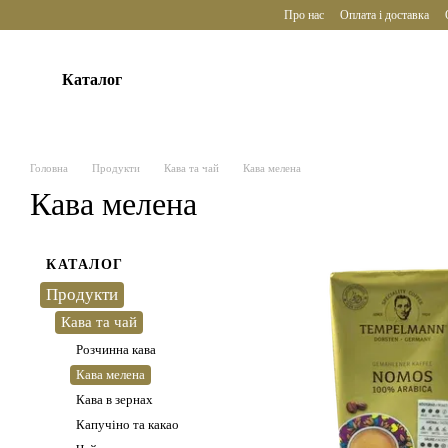
Перейти до основного контенту
Про нас
Оплата і доставка
Каталог
Головна
Продукти
Кава та чай
Кава мелена
Кава мелена
КАТАЛОГ
Продукти
Кава та чай
Розчинна кава
Кава мелена
Кава в зернах
Капучіно та какао