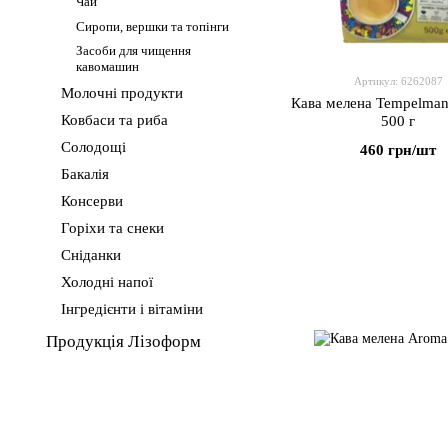
Чай
Сиропи, вершки та топінги
Засоби для чищення
кавомашин
Артикул: 6262087
Молочні продукти
Кава мелена Tempelma
Ковбаси та риба
500 г
Солодощі
460 грн/шт
Бакалія
Консерви
Горіхи та снеки
Сніданки
Холодні напої
Інгредієнти і вітаміни
Продукція Лізоформ