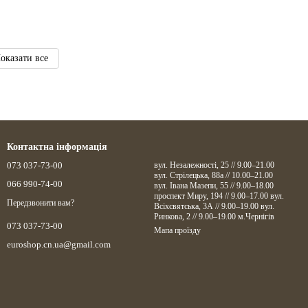
оказати все
Контактна інформація
073 037-73-00
вул. Незалежності, 25 // 9.00–21.00
вул. Стрілецька, 88а // 10.00–21.00
066 990-74-00
вул. Івана Мазепи, 55 // 9.00–18.00
проспект Миру, 194 // 9.00–17.00 вул.
Передзвонити вам?
Всіхсвятська, 3А // 9.00–19.00 вул.
Ринкова, 2 // 9.00–19.00 м.Чернігів
073 037-73-00
Мапа проїзду
euroshop.cn.ua@gmail.com