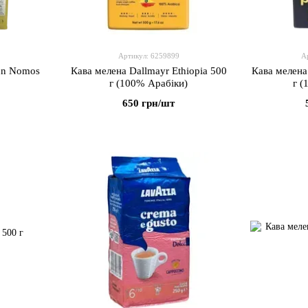
Артикул: 6259899
А
nn Nomos
Кава мелена Dallmayr Ethiopia 500
Кава мелена
г (100% Арабіки)
г (
650 грн/шт