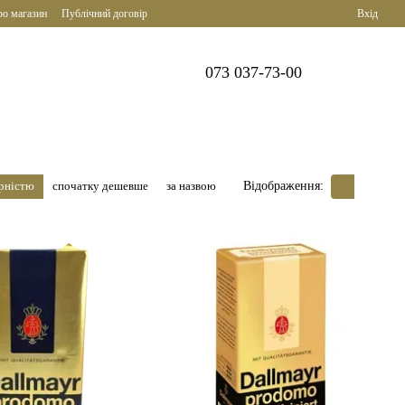
ро магазин
Публічний договір
Вхід
073 037-73-00
ярністю
спочатку дешевше
за назвою
Відображення: