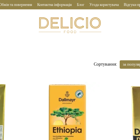
Обмін та повернення
Контактна інформація
Блог
Угода користувача
Відгуки п
за попул
Сортування: