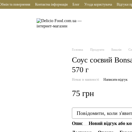
Обмін та повернення
Контактна інформація
Блог
Угода користувача
Відгуки п
Головна
Продукти
Бакалія
Со
Соус соєвий Bonsa
570 г
Немає в наявності
Написати відгук
75 грн
Повідомити, коли з'яви
Опис
Новий відгук або к