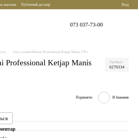
ро магазин
Публічний договір
Вхід
073 037-73-00
уси
Соус соєвий Bonsai Professional Ketjap Manis 570 г
i Professional Ketjap Manis
Артикул
6270334
Порівняти
В бажання
ться
оментар