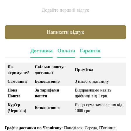
Додайте перший відгук
Написати відгук
Доставка
Оплата
Гарантія
Як
Скільки коштує
Примітка
отримуєте?
доставка?
Самовивіз
Безкоштовно
З нашого магазину
Нова
За тарифами
Відправляємо навіть
Пошта
пошти
дрібниці від 1 грн
Кур'єр
Якщо сума замовлення від
Безкоштовно
(Чернігів)
1000 грн
Графік доставки по Чернігову:
Понеділок, Середа, П'ятниця.