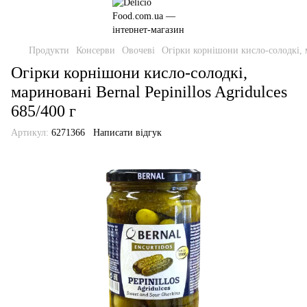
Продукти
Консерви
Овочеві
Огірки корнішони кисло-солодкі, ма
Огірки корнішони кисло-солодкі,
мариновані Bernal Pepinillos Agridulces
685/400 г
Артикул:
6271366
Написати відгук