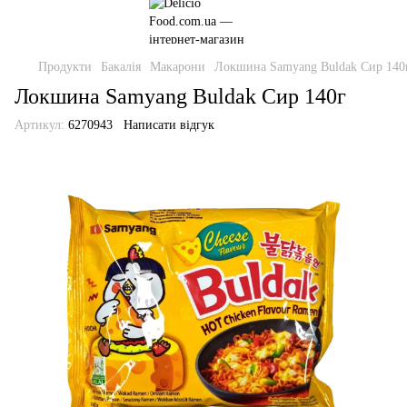
Продукти
Бакалія
Макарони
Локшина Samyang Buldak Сир 140
Локшина Samyang Buldak Сир 140г
Артикул:
6270943
Написати відгук