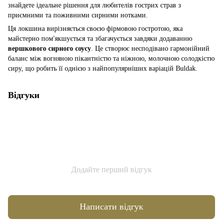
знайдете ідеальне рішення для любителів гострих страв з
приємними та поживними сирними нотками.
Ця локшина вирізняється своєю фірмовою гостротою, яка
майстерно пом'якшується та збагачується завдяки додаванню
вершкового сирного соусу
. Це створює несподівано гармонійний
баланс між вогняною пікантністю та ніжною, молочною солодкістю
сиру, що робить її однією з найпопулярніших варіацій Buldak.
Відгуки
Додайте перший відгук
Написати відгук