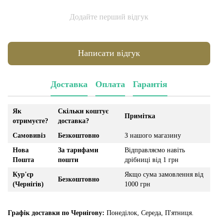
Додайте перший відгук
Написати відгук
Доставка
Оплата
Гарантія
Як
Скільки коштує
Примітка
отримуєте?
доставка?
Самовивіз
Безкоштовно
З нашого магазину
Нова
За тарифами
Відправляємо навіть
Пошта
пошти
дрібниці від 1 грн
Кур'єр
Якщо сума замовлення від
Безкоштовно
(Чернігів)
1000 грн
Графік доставки по Чернігову:
Понеділок, Середа, П'ятниця.