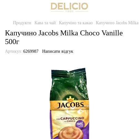
Продукти
Кава та чай
Капучіно та какао
Капучино Jacobs Milka 
Капучино Jacobs Milka Choco Vanille
500г
Артикул:
6269987
Написати відгук