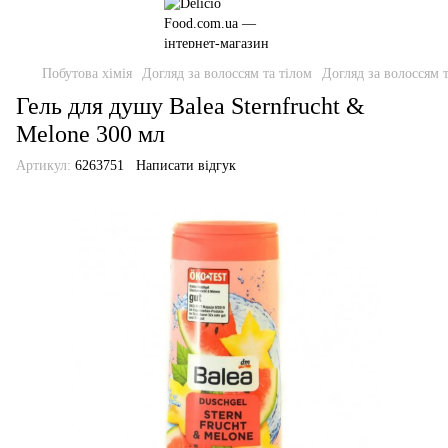
Побутова хімія
Догляд за волоссям та тілом
Догляд за волоссям т
Гель для душу Balea Sternfrucht &
Melone 300 мл
Артикул:
6263751
Написати відгук