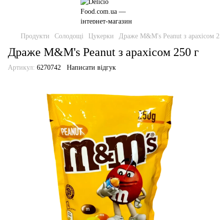
Продукти
Солодощі
Цукерки
Драже M&M's Peanut з арахісом 2
Драже M&M's Peanut з арахісом 250 г
Артикул:
6270742
Написати відгук