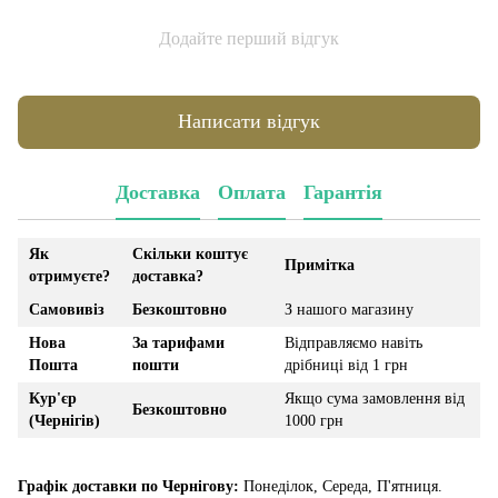
Додайте перший відгук
Написати відгук
Доставка
Оплата
Гарантія
Як
Скільки коштує
Примітка
отримуєте?
доставка?
Самовивіз
Безкоштовно
З нашого магазину
Нова
За тарифами
Відправляємо навіть
Пошта
пошти
дрібниці від 1 грн
Кур'єр
Якщо сума замовлення від
Безкоштовно
(Чернігів)
1000 грн
Графік доставки по Чернігову:
Понеділок, Середа, П'ятниця.