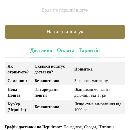
Додайте перший відгук
Написати відгук
Доставка
Оплата
Гарантія
Як
Скільки коштує
Примітка
отримуєте?
доставка?
Самовивіз
Безкоштовно
З нашого магазину
Нова
За тарифами
Відправляємо навіть
Пошта
пошти
дрібниці від 1 грн
Кур'єр
Якщо сума замовлення від
Безкоштовно
(Чернігів)
1000 грн
Графік доставки по Чернігову:
Понеділок, Середа, П'ятниця.