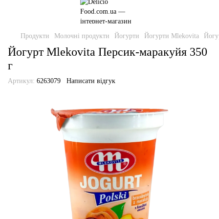
Продукти
Молочні продукти
Йогурти
Йогурти Mlekovita
Йогу
Йогурт Mlekovita Персик-маракуйя 350
г
Артикул:
6263079
Написати відгук