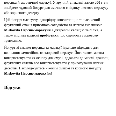
персика й екзотичної маракуї. У зручній упаковці вагою
350 г
ви
знайдете чудовий йогурт для смачного сніданку, легкого перекусу
або корисного десерту.
Цей йогурт має густу, однорідну консистенцію та насичений
фруктовий смак з приємною солодкістю та легкою кислинкою.
Mlekovita Персик-маракуйя
є джерелом
кальцію
та
білка
, а
також містить корисні
пробіотики
, що сприяють здоровому
травленню.
Йогурт зі смаком персика та маракуї ідеально підходить для
вживання самостійно, як здоровий перекус. Його також можна
використовувати як основу для смузі, додавати до мюслі, граноли,
фруктових салатів або використовувати у приготуванні легких
десертів. Насолоджуйтесь ніжним смаком та користю йогурту
Mlekovita Персик-маракуйя
!
Відгуки