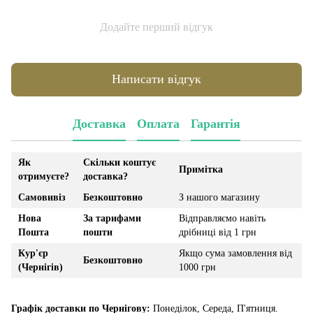
Додайте перший відгук
Написати відгук
Доставка
Оплата
Гарантія
Як
Скільки коштує
Примітка
отримуєте?
доставка?
Самовивіз
Безкоштовно
З нашого магазину
Нова
За тарифами
Відправляємо навіть
Пошта
пошти
дрібниці від 1 грн
Кур'єр
Якщо сума замовлення від
Безкоштовно
(Чернігів)
1000 грн
Графік доставки по Чернігову:
Понеділок, Середа, П'ятниця.