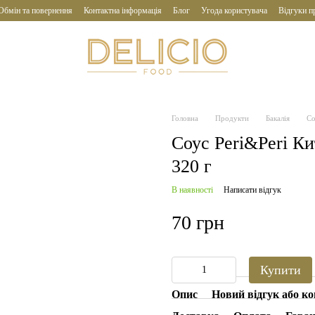
Обмін та повернення
Контактна інформація
Блог
Угода користувача
Відгуки п
Головна
Продукти
Бакалія
Со
Соус Peri&Peri К
320 г
В наявності
Написати відгук
70 грн
Купити
Опис
Новий відгук або к