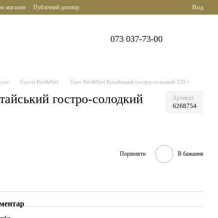
ро магазин
Публічний договір
Вхід
073 037-73-00
уси
Соуси Peri&Peri
Соус Peri&Peri Китайський гостро-солодкий 320 г
итайський гостро-солодкий
Артикул
6268754
Порівняти
В бажання
оментар