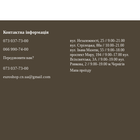
Контактна інформація
073 037-73-00
вул. Незалежності, 25 // 9.00–21.00
вул. Стрілецька, 88а // 10.00–21.00
066 990-74-00
вул. Івана Мазепи, 55 // 9.00–18.00
проспект Миру, 194 // 9.00–17.00 вул.
Передзвонити вам?
Всіхсвятська, 3А // 9.00–19.00 вул.
Ринкова, 2 // 9.00–19.00 м.Чернігів
073 037-73-00
Мапа проїзду
euroshop.cn.ua@gmail.com