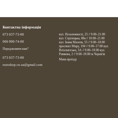
Контактна інформація
073 037-73-00
вул. Незалежності, 25 // 9.00–21.00
вул. Стрілецька, 88а // 10.00–21.00
066 990-74-00
вул. Івана Мазепи, 55 // 9.00–18.00
проспект Миру, 194 // 9.00–17.00 вул.
Передзвонити вам?
Всіхсвятська, 3А // 9.00–19.00 вул.
Ринкова, 2 // 9.00–19.00 м.Чернігів
073 037-73-00
Мапа проїзду
euroshop.cn.ua@gmail.com