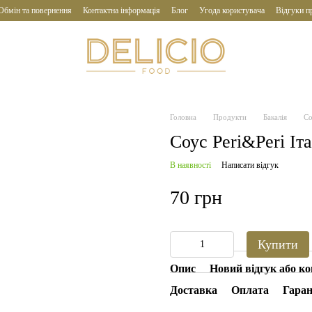
Обмін та повернення
Контактна інформація
Блог
Угода користувача
Відгуки п
Головна
Продукти
Бакалія
Со
Соус Peri&Peri Іт
В наявності
Написати відгук
70 грн
Купити
Опис
Новий відгук або к
Доставка
Оплата
Гаран