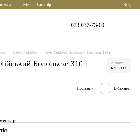
ро магазин
Публічний договір
Вхід
073 037-73-00
уси
Соуси Peri&Peri
Соус Peri&Peri Італійський Болоньєзе 310 г
алійський Болоньєзе 310 г
Артикул
6265903
Порівняти
В бажання
оментар
тія