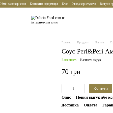
Обмін та повернення
Контактна інформація
Блог
Угода користувача
Відгуки п
Головна
Продукти
Бакалія
Со
Соус Peri&Peri А
В наявності
Написати відгук
70 грн
Купити
Опис
Новий відгук або к
Доставка
Оплата
Гаран