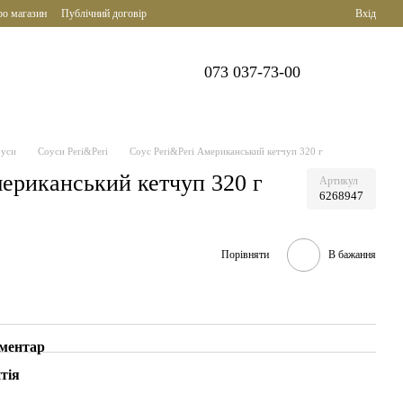
ро магазин
Публічний договір
Вхід
073 037-73-00
уси
Соуси Peri&Peri
Соус Peri&Peri Американський кетчуп 320 г
мериканський кетчуп 320 г
Артикул
6268947
Порівняти
В бажання
оментар
тія