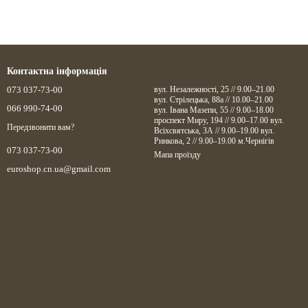
Контактна інформація
073 037-73-00
вул. Незалежності, 25 // 9.00–21.00
вул. Стрілецька, 88а // 10.00–21.00
066 990-74-00
вул. Івана Мазепи, 55 // 9.00–18.00
проспект Миру, 194 // 9.00–17.00 вул.
Передзвонити вам?
Всіхсвятська, 3А // 9.00–19.00 вул.
Ринкова, 2 // 9.00–19.00 м.Чернігів
073 037-73-00
Мапа проїзду
euroshop.cn.ua@gmail.com