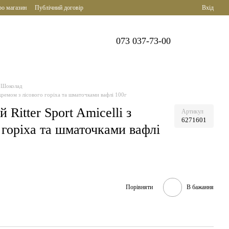
ро магазин
Публічний договір
Вхід
073 037-73-00
Шоколад
 кремом з лісового горіха та шматочками вафлі 100г
Ritter Sport Amicelli з
Артикул
6271601
 горіха та шматочками вафлі
Порівняти
В бажання