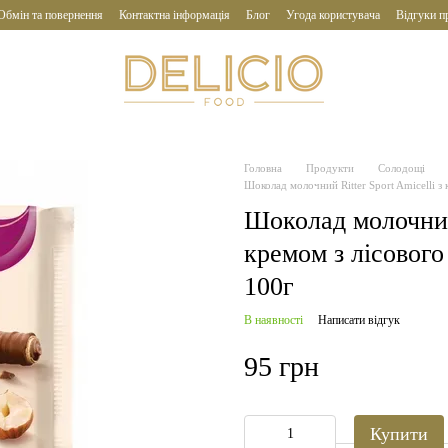
Обмін та повернення
Контактна інформація
Блог
Угода користувача
Відгуки п
Головна
Продукти
Солодощі
Шоколад молочний Ritter Sport Amicelli з
Шоколад молочний 
кремом з лісового
100г
В наявності
Написати відгук
95 грн
Купити