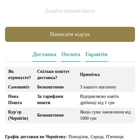
Додайте перший відгук
Написати відгук
Доставка
Оплата
Гарантія
Як
Скільки коштує
Примітка
отримуєте?
доставка?
Самовивіз
Безкоштовно
З нашого магазину
Нова
За тарифами
Відправляємо навіть
Пошта
пошти
дрібниці від 1 грн
Кур'єр
Якщо сума замовлення від
Безкоштовно
(Чернігів)
1000 грн
Графік доставки по Чернігову:
Понеділок, Середа, П'ятниця.