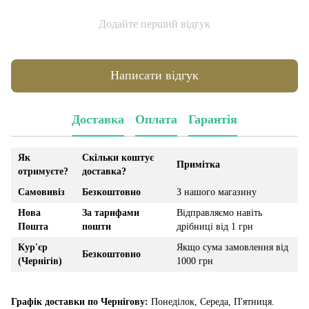
Додайте перший відгук
Написати відгук
Доставка
Оплата
Гарантія
Як
Скільки коштує
Примітка
отримуєте?
доставка?
Самовивіз
Безкоштовно
З нашого магазину
Нова
За тарифами
Відправляємо навіть
Пошта
пошти
дрібниці від 1 грн
Кур'єр
Якщо сума замовлення від
Безкоштовно
(Чернігів)
1000 грн
Графік доставки по Чернігову:
Понеділок, Середа, П'ятниця.