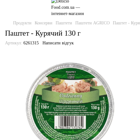
Продукти
Консерви
Паштети
Паштети AGRICO
Паштет - Куря
Паштет - Курячий 130 г
Артикул:
6261315
Написати відгук