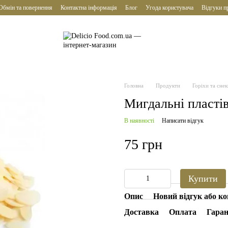
Обмін та повернення
Контактна інформація
Блог
Угода користувача
Відгуки п
Головна
Продукти
Горіхи та снек
Мигдальні пластів
В наявності
Написати відгук
75 грн
Купити
Опис
Новий відгук або к
Доставка
Оплата
Гаран