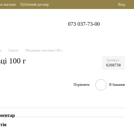
ро магазин
Публічний договір
Вхід
073 037-73-00
и
Горіхи
Мигдальні пластівці 100 г
ці 100 г
Артикул
6268758
Порівняти
В бажання
оментар
тія