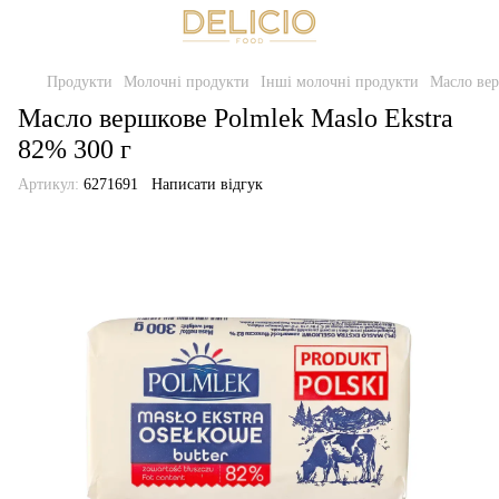
Продукти
Молочні продукти
Інші молочні продукти
Масло вер
Масло вершкове Polmlek Maslo Ekstra
82% 300 г
Артикул:
6271691
Написати відгук