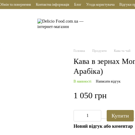
Обмін та повернення
Контактна інформація
Блог
Угода користувача
Відгуки п
Головна
Продукти
Кава та чай
Кава в зернах Mon
Арабіка)
В наявності
Написати відгук
1 050 грн
Купити
Новий відгук або коментар