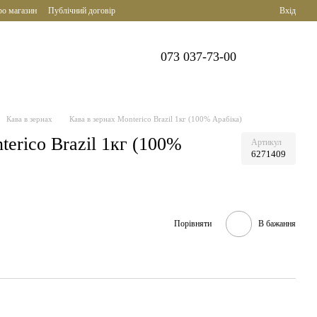
ро магазин
Публічний договір
Вхід
073 037-73-00
Кава в зернах
Кава в зернах Monterico Brazil 1кг (100% Арабіка)
terico Brazil 1кг (100%
Артикул
6271409
Порівняти
В бажання