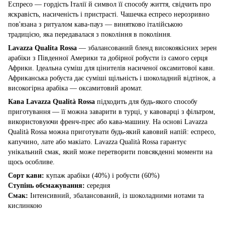
Еспресо — гордість Італії й символ її способу життя, свідчить про
яскравість, насиченість і пристрасті. Чашечка еспресо нерозривно
пов'язана з ритуалом кава-пауз — винятково італійською
традицією, яка передавалася з покоління в покоління.
Lavazza Qualita Rossa
— збалансований бленд високоякісних зерен
арабіки з Південної Америки та добірної робусти із самого серця
Африки. Ідеальна суміш для цінителів насиченої оксамитової кави.
Африканська робуста дає суміші щільність і шоколадний відтінок, а
високогірна арабіка — оксамитовий аромат.
Кава Lavazza Qualità Rossa
підходить для будь-якого способу
приготування — її можна заварити в турці, у кавоварці з фільтром,
використовуючи френч-прес або кава-машину. На основі Lavazza
Qualità Rossa можна приготувати будь-який кавовий напій: еспресо,
капучино, лате або макіато. Lavazza Qualità Rossa гарантує
унікальний смак, який може перетворити повсякденні моменти на
щось особливе.
Сорт кави:
купаж арабіки (40%) і робусти (60%)
Ступінь обсмажування:
середня
Смак:
Інтенсивний, збалансований, із шоколадними нотами та
кислинкою