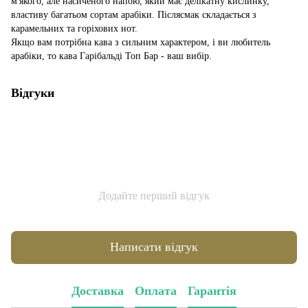
м'якого, але насиченого напою, який має делікатну кислинку,
властиву багатьом сортам арабіки. Післясмак складається з
карамельних та горіхових нот.
Якщо вам потрібна кава з сильним характером, і ви любитель
арабіки, то кава Гарібальді Топ Бар - ваш вибір.
Відгуки
Додайте перший відгук
Написати відгук
Доставка
Оплата
Гарантія