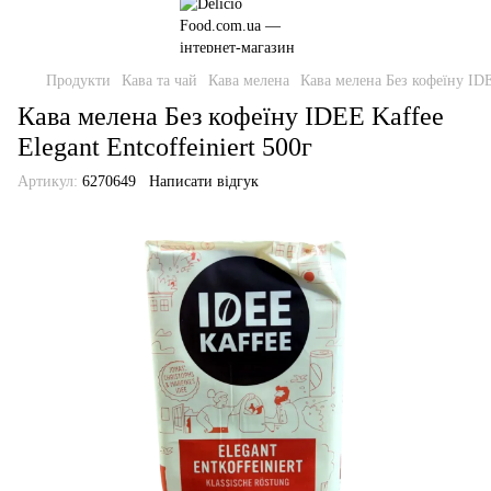
Продукти
Кава та чай
Кава мелена
Кава мелена Без кофеїну IDEE
Кава мелена Без кофеїну IDEE Kaffee
Elegant Entcoffeiniert 500г
Артикул:
6270649
Написати відгук