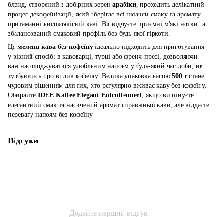
бленд, створений з добірних зерен
арабіки
, проходить делікатний
процес декофеїнізації, який зберігає всі нюанси смаку та аромату,
притаманні високоякісній каві. Ви відчуєте приємні м'які нотки та
збалансований смаковий профіль без будь-якої гіркоти.
Ця
мелена кава без кофеїну
ідеально підходить для приготування
у різний спосіб: в кавоварці, турці або френч-пресі, дозволяючи
вам насолоджуватися улюбленим напоєм у будь-який час доби, не
турбуючись про вплив кофеїну. Велика упаковка вагою
500 г
стане
чудовим рішенням для тих, хто регулярно вживає каву без кофеїну.
Обирайте
IDEE Kaffee Elegant Entcoffeiniert
, якщо ви цінуєте
елегантний смак та насичений аромат справжньої кави, але віддаєте
перевагу напоям без кофеїну.
Відгуки
Додайте перший відгук