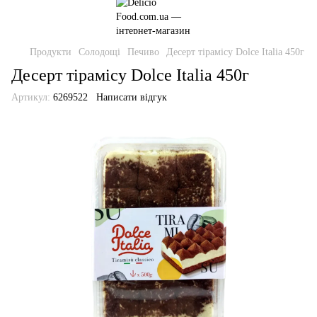
Продукти
Солодощі
Печиво
Десерт тірамісу Dolce Italia 450г
Десерт тірамісу Dolce Italia 450г
Артикул:
6269522
Написати відгук