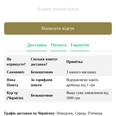
Додайте перший відгук
Написати відгук
Доставка
Оплата
Гарантія
Як
Скільки коштує
Примітка
отримуєте?
доставка?
Самовивіз
Безкоштовно
З нашого магазину
Нова
За тарифами
Відправляємо навіть
Пошта
пошти
дрібниці від 1 грн
Кур'єр
Якщо сума замовлення від
Безкоштовно
(Чернігів)
1000 грн
Графік доставки по Чернігову:
Понеділок, Середа, П'ятниця.