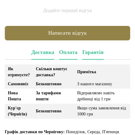
Додайте перший відгук
Написати відгук
Доставка
Оплата
Гарантія
Як
Скільки коштує
Примітка
отримуєте?
доставка?
Самовивіз
Безкоштовно
З нашого магазину
Нова
За тарифами
Відправляємо навіть
Пошта
пошти
дрібниці від 1 грн
Кур'єр
Якщо сума замовлення від
Безкоштовно
(Чернігів)
1000 грн
Графік доставки по Чернігову:
Понеділок, Середа, П'ятниця.