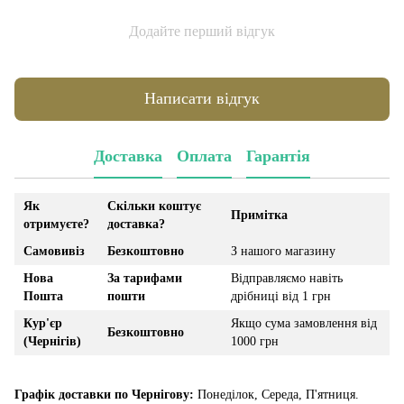
Додайте перший відгук
Написати відгук
Доставка
Оплата
Гарантія
Як
Скільки коштує
Примітка
отримуєте?
доставка?
Самовивіз
Безкоштовно
З нашого магазину
Нова
За тарифами
Відправляємо навіть
Пошта
пошти
дрібниці від 1 грн
Кур'єр
Якщо сума замовлення від
Безкоштовно
(Чернігів)
1000 грн
Графік доставки по Чернігову:
Понеділок, Середа, П'ятниця.