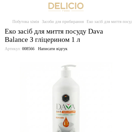
Побутова хімія
Засоби для прибирання
Еко засіб для миття посу
Еко засіб для миття посуду Dava
Balance З гліцерином 1 л
Артикул:
008566
Написати відгук